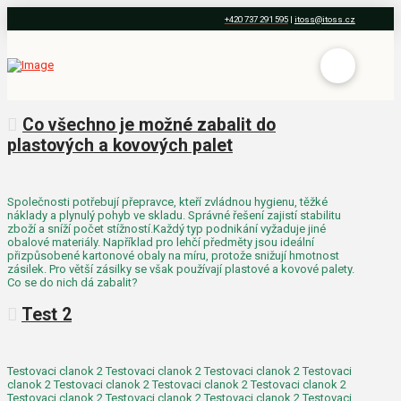
+420 737 291 595
|
itoss@itoss.cz
Co všechno je možné zabalit do
plastových a kovových palet
Společnosti potřebují přepravce, kteří zvládnou hygienu, těžké
náklady a plynulý pohyb ve skladu. Správné řešení zajistí stabilitu
zboží a sníží počet stížností.Každý typ podnikání vyžaduje jiné
obalové materiály. Například pro lehčí předměty jsou ideální
přizpůsobené kartonové obaly na míru, protože snižují hmotnost
zásilek. Pro větší zásilky se však používají plastové a kovové palety.
Co se do nich dá zabalit?
Test 2
Testovaci clanok 2 Testovaci clanok 2 Testovaci clanok 2 Testovaci
clanok 2 Testovaci clanok 2 Testovaci clanok 2 Testovaci clanok 2
Testovaci clanok 2 Testovaci clanok 2 Testovaci clanok 2 Testovaci