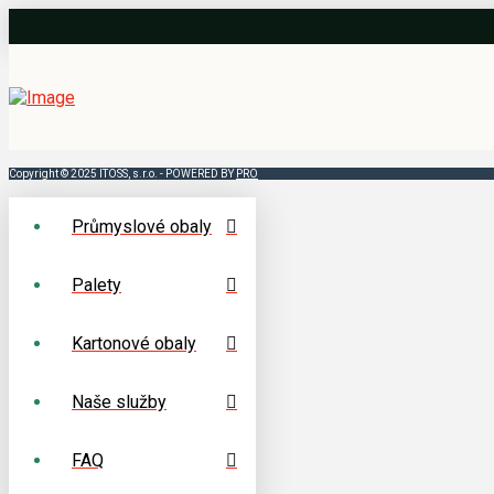
Copyright © 2025 ITOSS, s.r.o. - POWERED BY
PRO
Průmyslové obaly
Palety
Kartonové obaly
Naše služby
FAQ